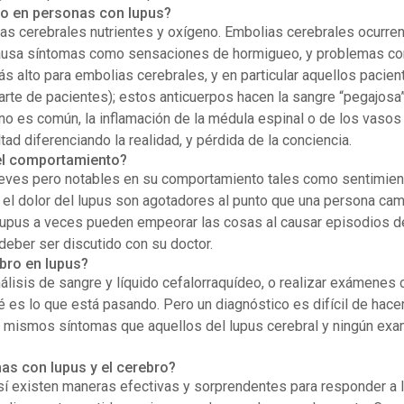
ro en personas con lupus?
ulas cerebrales nutrientes y oxígeno. Embolias cerebrales ocurre
causa síntomas como sensaciones de hormigueo, y problemas con l
ás alto para embolias cerebrales, y en particular aquellos pacie
rte de pacientes); estos anticuerpos hacen la sangre “pegajosa”
e no es común, la inflamación de la médula espinal o de los vaso
ltad diferenciando la realidad, y pérdida de la conciencia.
el comportamiento?
ves pero notables en su comportamiento tales como sentimiento
 el dolor del lupus son agotadores al punto que una persona cam
upus a veces pueden empeorar las cosas al causar episodios de 
deber ser discutido con su doctor.
bro en lupus?
álisis de sangre y líquido cefalorraquídeo, o realizar exámenes 
es lo que está pasando. Pero un diagnóstico es difícil de hace
mismos síntomas que aquellos del lupus cerebral y ningún ex
as con lupus y el cerebro?
sí existen maneras efectivas y sorprendentes para responder a 