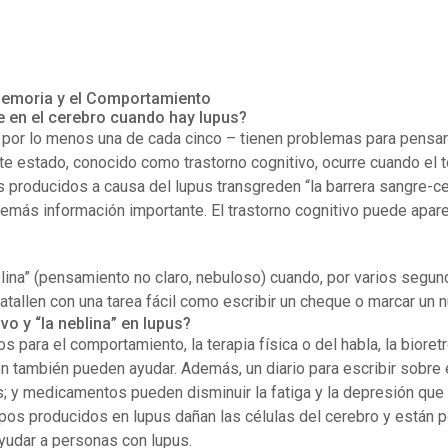
 Memoria y el Comportamiento
e en el cerebro cuando hay lupus?
por lo menos una de cada cinco – tienen problemas para pensar
ste estado, conocido como trastorno cognitivo, ocurre cuando el 
producidos a causa del lupus transgreden “la barrera sangre-ce
más información importante. El trastorno cognitivo puede apare
lina” (pensamiento no claro, nebuloso) cuando, por varios segun
atallen con una tarea fácil como escribir un cheque o marcar un
o y “la neblina” en lupus?
para el comportamiento, la terapia física o del habla, la bioretr
ón también pueden ayudar. Además, un diario para escribir sobre 
s; y medicamentos pueden disminuir la fatiga y la depresión que 
os producidos en lupus dañan las células del cerebro y están
ayudar a personas con lupus.